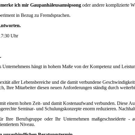
 merke ich mir Gaupanhäleusamsipsong
oder andere komplizierte W
eriment in Bezug zu Fremdsprachen.
Antworten.
17:30 Uhr
.
es Unternehmens hängt in hohem Maße von der Kompetenz und Leistun
ität aller Lebensbereiche und die damit verbundene Geschwindigkeit
ich, Ihre Mitarbeiter diesen neuen Anforderungen ständig durch weiterb
st mit einem hohen Zeit- und damit Kostenaufwand verbunden. Diese 
rngerechte Seminar- und Schulungskonzepte enorm reduzieren. Nachhalt
ür Ihre Berufsgruppe oder Ihr Unternehmen maßgeschneiderte - a
ientiertem Niveau.
en unverbindlichen Beratungstermin.