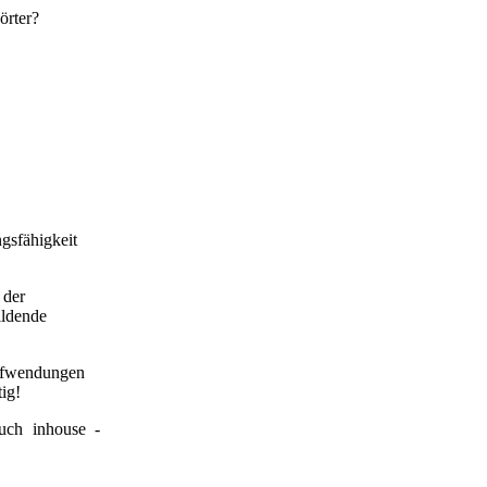
örter?
gsfähigkeit
 der
ildende
Aufwendungen
ig!
uch inhouse -