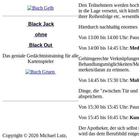
Den Teilnehmern werden hochef
in die Lage versetzt, sich kü
ihrer Reihenfolge etc. wesentl
Black Jack
Hierdurch nachhaltig enormes z
ohne
Von 13:00 bis 14:00 Uhr: Pau
Black Out
Von 14:00 bis 14:45 Uhr:
Med
Das geniale Gedächtnistraining für alle
Gehirngerechte Verknüpfunge
Kartenspieler
Behandlungsmöglichkeiten/Medi
merken/daran zu erinnern.
Von 14:45 bis 15:30 Uhr:
Mult
Dinge, die "zwischen Tür und 
abspeichern.
Von 15:30 bis 15:45 Uhr: Pau
Von 15:45 bis 16:45 Uhr:
Kun
Der Apotheker, der sich selbs
wird das dem Berufsbild entg
Copyright © 2026 Michael Lutz,