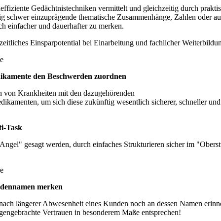
fiziente Gedächtnistechniken vermittelt und gleichzeitig durch prakt
nftig schwer einzuprägende thematische Zusammenhänge, Zahlen oder au
ich einfacher und dauerhafter zu merken.
eitliches Einsparpotential bei Einarbeitung und fachlicher Weiterbildu
se
ikamente den Beschwerden zuordnen
n von Krankheiten mit den dazugehörenden
kamenten, um sich diese zukünftig wesentlich sicherer, schneller und
i-Task
Angel" gesagt werden, durch einfaches Strukturieren sicher im "Obers
se
dennamen merken
t nach längerer Abwesenheit eines Kunden noch an dessen Namen erinn
egengebrachte Vertrauen in besonderem Maße entsprechen!