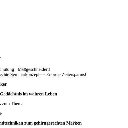
r
schulung - Maßgeschneidert!
erechte Seminarkonzepte = Enorme Zeitersparnis!
eker
 Gedächtnis im wahren Leben
es zum Thema.
e
dtechniken zum gehirngerechten Merken