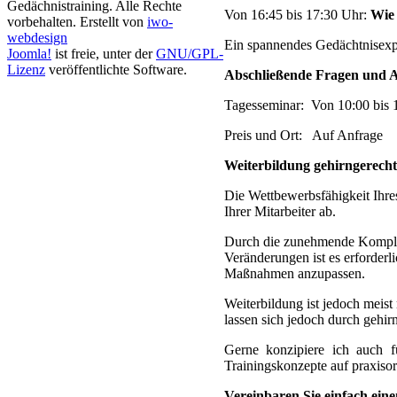
Gedächnistraining. Alle Rechte
Von 16:45 bis 17:30 Uhr:
Wie
vorbehalten. Erstellt von
iwo-
webdesign
Ein spannendes Gedächtnisexp
Joomla!
ist freie, unter der
GNU/GPL-
Lizenz
veröffentlichte Software.
Abschließende Fragen und 
Tagesseminar: Von 10:00 bis 
Preis und Ort: Auf Anfrage
Weiterbildung gehirngerecht
Die Wettbewerbsfähigkeit Ihr
Ihrer Mitarbeiter ab.
Durch die zunehmende Komplex
Veränderungen ist es erforderl
Maßnahmen anzupassen.
Weiterbildung ist jedoch mei
lassen sich jedoch durch gehi
Gerne konzipiere ich auch f
Trainingskonzepte auf praxisor
Vereinbaren Sie einfach ein