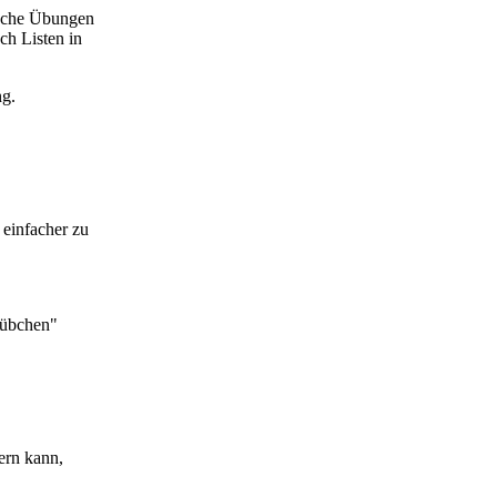
ische Übungen
ch Listen in
ng.
 einfacher zu
tübchen"
ern kann,