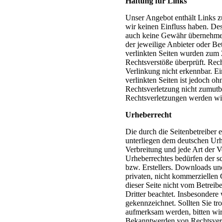
Haftung für Links
Unser Angebot enthält Links zu
wir keinen Einfluss haben. Des
auch keine Gewähr übernehmen. 
der jeweilige Anbieter oder Bet
verlinkten Seiten wurden zum 
Rechtsverstöße überprüft. Rec
Verlinkung nicht erkennbar. Ei
verlinkten Seiten ist jedoch o
Rechtsverletzung nicht zumut
Rechtsverletzungen werden wir
Urheberrecht
Die durch die Seitenbetreiber e
unterliegen dem deutschen Urhe
Verbreitung und jede Art der 
Urheberrechtes bedürfen der s
bzw. Erstellers. Downloads und
privaten, nicht kommerziellen 
dieser Seite nicht vom Betreib
Dritter beachtet. Insbesondere 
gekennzeichnet. Sollten Sie tr
aufmerksam werden, bitten wi
Bekanntwerden von Rechtsverl