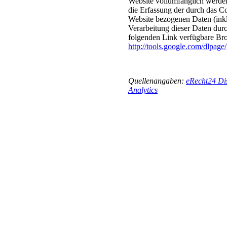
Website vollumfänglich werde
die Erfassung der durch das C
Website bezogenen Daten (inkl
Verarbeitung dieser Daten dur
folgenden Link verfügbare Brow
http://tools.google.com/dlpage
Quellenangaben:
eRecht24 Di
Analytics