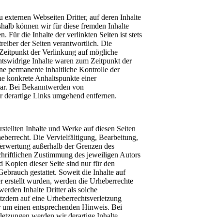
 externen Webseiten Dritter, auf deren Inhalte
halb können wir für diese fremden Inhalte
Für die Inhalte der verlinkten Seiten ist stets
reiber der Seiten verantwortlich. Die
Zeitpunkt der Verlinkung auf mögliche
htswidrige Inhalte waren zum Zeitpunkt der
ne permanente inhaltliche Kontrolle der
hne konkrete Anhaltspunkte einer
bar. Bei Bekanntwerden von
 derartige Links umgehend entfernen.
rstellten Inhalte und Werke auf diesen Seiten
berrecht. Die Vervielfältigung, Bearbeitung,
Verwertung außerhalb der Grenzen des
chriftlichen Zustimmung des jeweiligen Autors
 Kopien dieser Seite sind nur für den
Gebrauch gestattet. Soweit die Inhalte auf
er erstellt wurden, werden die Urheberrechte
werden Inhalte Dritter als solche
otzdem auf eine Urheberrechtsverletzung
r um einen entsprechenden Hinweis. Bei
etzungen werden wir derartige Inhalte