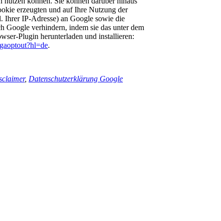
n nutzen können. Sie können darüber hinaus
ookie erzeugten und auf Ihre Nutzung der
. Ihrer IP-Adresse) an Google sowie die
ch Google verhindern, indem sie das unter dem
ser-Plugin herunterladen und installieren:
/gaoptout?hl=de
.
sclaimer
,
Datenschutzerklärung Google