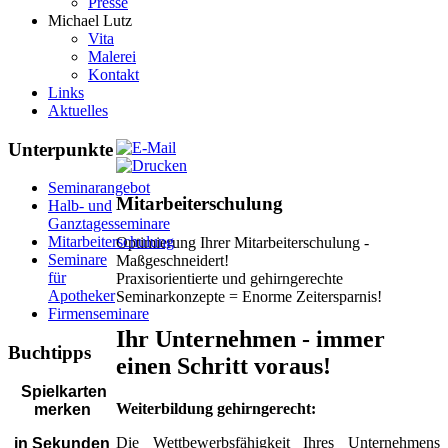
Presse
Michael Lutz
Vita
Malerei
Kontakt
Links
Aktuelles
Unterpunkte
Seminarangebot
Mitarbeiterschulung
Halb- und
Ganztagesseminare
Mitarbeiterschulung
Optimierung Ihrer Mitarbeiterschulung -
Seminare
Maßgeschneidert!
für
Praxisorientierte und gehirngerechte
Apotheker
Seminarkonzepte = Enorme Zeitersparnis!
Firmenseminare
Ihr Unternehmen - immer
Buchtipps
einen Schritt voraus!
Spielkarten
Weiterbildung gehirngerecht:
merken
Die Wettbewerbsfähigkeit Ihres Unternehmens
in Sekunden